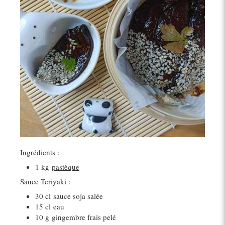
Ingrédients :
1 kg
pastèque
Sauce Teriyaki :
30 cl
sauce soja salée
15 cl
eau
10 g
gingembre frais pelé