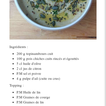
Ingrédients :
200 g
topinambours cuit
100 g
pois chiches cuits rincés et égouttés
5 cl
huile d'olive
2 cl
jus de citron
P.M sel et poivre
4 g
pulpe d'ail (cuite ou crus)
Topping :
P.M Huile de lin
P.M Graines de courge
P.M Graines de lin