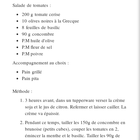
Salade
de
tomates
:
200 g
tomate cerise
10
olives
noires à la Grecque
8
feuilles
de
basilic
90 g
concombre
P.M huile d'
olive
P.M fleur de sel
P.M poivre
Accompagnement au choix :
Pain
grillé
Pain pita
Méthode :
3 heures avant, dans un tupperware verser la crème
soja et le jus de citron. Refermer et laisser cailler. La
crème va épaissir.
Pendant ce temps, tailler les 150g de concombre en
brunoise (petits cubes), couper les tomates en 2,
émincer la menthe et le basilic. Tailler les 90g de