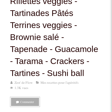
Rillettes veggies -
Tartinades Pâtés
Terrines veggies -
Brownie salé -
Tapenade - Guacamole
- Tarama - Crackers -
Tartines - Sushi ball
Zest' de Flow
Mes recettes pour l'apéritifs
1.3K vues
Commenter