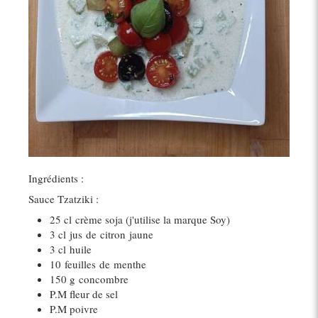
Ingrédients :
Sauce Tzatziki :
25 cl
crème soja (j'utilise la marque Soy)
3 cl
jus
de
citron
jaune
3 cl
huile
10
feuilles
de
menthe
150 g
concombre
P.M fleur de sel
P.M poivre