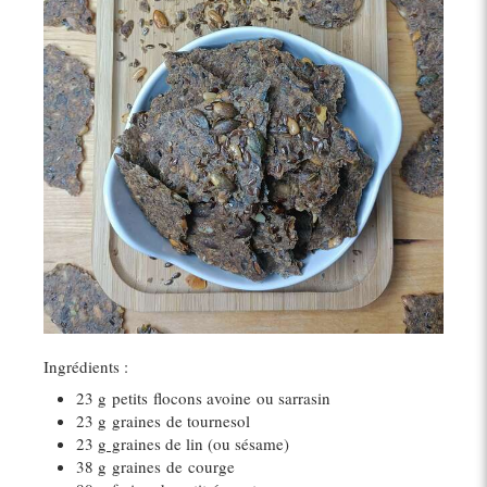
Ingrédients :
23 g
petits
flocons avoine
ou sarrasin
23 g
graines
de tournesol
23 g
g
raines de lin (ou sésame)
38 g
graines
de
courge