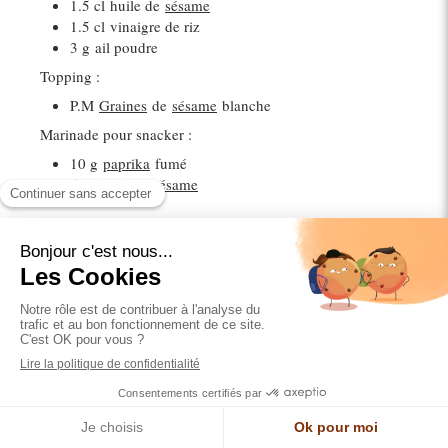
1.5 cl
huile de
sésame
1.5 cl
vinaigre de riz
3 g
ail poudre
Topping :
P.M
Graines
de
sésame
blanche
Marinade pour snacker :
10 g
paprika
fumé
5 cl
huile de
sésame
Méthode :
La veille, préparer la marinade Teriyaki : Mélanger
tous les ingrédients et découper en 2 le morceaux de
gingembre. Laisse infuser dans un bocal au frigo.
Le lendemain, enlever le morceaux de gingembre.
Découper la peau de la pastèque. Enlever le gros
des pépins. Couper des tranches de 1.5 cm et les
disposer dans un plat bien à plat.
Verser la marinade sur les tranches de pastèque.
Laisse mariner 2 h au frigo. Au bout d'une heure,