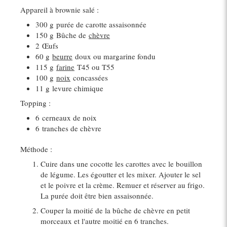
Appareil à brownie salé :
300 g
purée de carotte assaisonnée
150 g
Bûche de
chèvre
2
Œufs
60 g
beurre
doux ou margarine fondu
115 g
farine
T45 ou T55
100 g
noix
concassées
11 g
levure chimique
Topping :
6
cerneaux de noix
6
tranches de chèvre
Méthode :
Cuire dans une cocotte les carottes avec le bouillon
de légume. Les égoutter et les mixer. Ajouter le sel
et le poivre et la crème. Remuer et réserver au frigo.
La purée doit être bien assaisonnée.
Couper la moitié de la bûche de chèvre en petit
morceaux et l'autre moitié en 6 tranches.