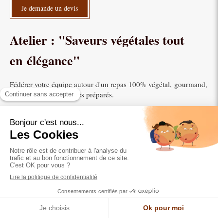
Je demande un devis
Atelier : "Saveurs végétales tout
en élégance"
Fédérer votre équipe autour d'un repas 100% végétal, gourmand,
qu'ils auront eux-mêmes préparés.
Animé par la cheffe Florence Oustau, la cuisine végétale devient
un terrain d’expression collective où collaboration et plaisir sain
se rencontrent.
Cet atelier de cuisine invite vos collaborateurs à explorer une
cuisine colorée, équilibrée et inspirante.
Ensemble, ils cuisinent 3 recettes savoureuses à base de produits
frais et de saison, tout en développant leur esprit d’équipe et leur
créativité culinaire.
Objectif :
renforcer la cohésion, favoriser la communication