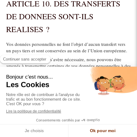
ARTICLE 10. DES TRANSFERTS
DE DONNEES SONT-ILS
REALISES ?
Vos données personnelles ne font l’objet d’aucun transfert vers
un pays tiers et sont conservées au sein de l’Union européenne.
Toutefois, lorsque cela s’avère nécessaire, nous pouvons être
amenés à transmettre certaines de vos données personnelles à des
partenaires qui sont susceptibles de traiter vos données
personnelles sur un territoire hors de l’Union Européenne ou de
l’Espace économique européen.
Dans une telles hypothèse, les données personnelles transmises à
ces partenaires sont strictement limitées à celles nécessaires aux
traitements des demandes pour lesquelles les finalités ont été
définies à l’Article 3 ci-dessus.
Lorsque des Données sont transférées en dehors de l’Union
européenne, nous prenons toutes les mesures nécessaires avec
nos partenaires pour assurer une protection adéquate aux