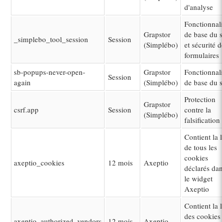
d'analyse
Fonctionnal
Grapstor
de base du s
_simplebo_tool_session
Session
(Simplébo)
et sécurité 
formulaires
sb-popups-never-open-
Grapstor
Fonctionnal
Session
again
(Simplébo)
de base du s
Protection
Grapstor
csrf.app
Session
contre la
(Simplébo)
falsification
Contient la l
de tous les
cookies
axeptio_cookies
12 mois
Axeptio
déclarés da
le widget
Axeptio
Contient la l
des cookies
axeptio_authorized_vendors
12 mois
Axeptio