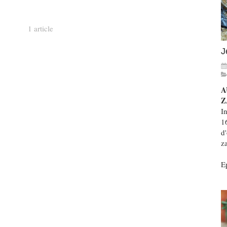
1 article
J
A
Z
In
1
d'
z
Ep