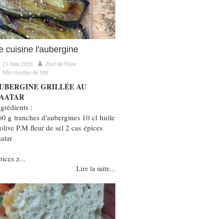
e cuisine l'aubergine
23 Juin 2026
Zest' de Flow
Mes recettes de l'été
UBERGINE GRILLÉE AU
AATAR
grédients :
60 g tranches d'aubergines 10 cl huile
olive P.M fleur de sel 2 cas épices
aatar
ices z...
Lire la suite...