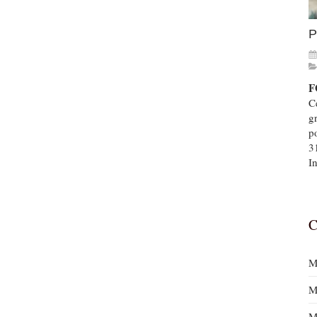
P
F
Ce
g
p
3
In
C
M
M
M