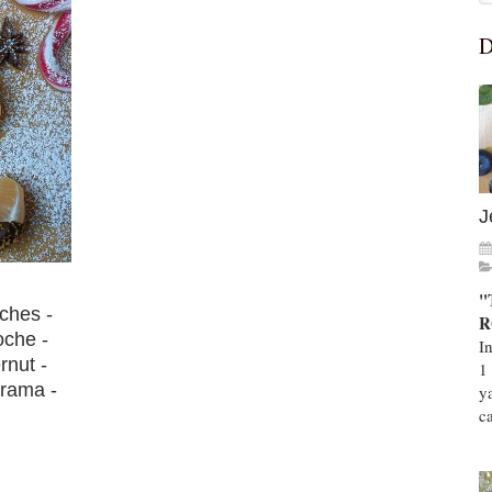
D
J
"
ches -
R
oche -
I
rnut -
1
arama -
y
ca