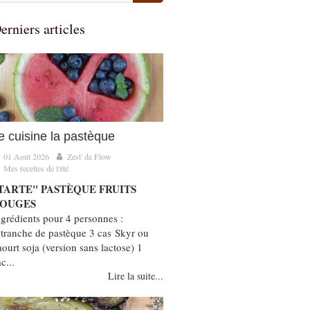
erniers articles
e cuisine la pastèque
01 Août 2026
Zest' de Flow
Mes recettes de l'été
TARTE" PASTÈQUE FRUITS
OUGES
ngrédients pour 4 personnes :
 tranche de pastèque 3 cas Skyr ou
aourt soja (version sans lactose) 1
c...
Lire la suite...