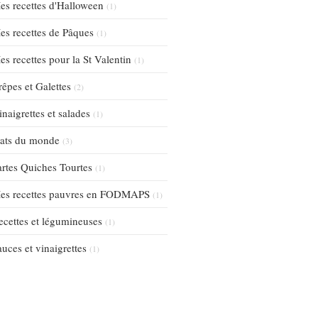
es recettes d'Halloween
(1)
es recettes de Pâques
(1)
es recettes pour la St Valentin
(1)
rêpes et Galettes
(2)
inaigrettes et salades
(1)
lats du monde
(3)
artes Quiches Tourtes
(1)
es recettes pauvres en FODMAPS
(1)
ecettes et légumineuses
(1)
auces et vinaigrettes
(1)