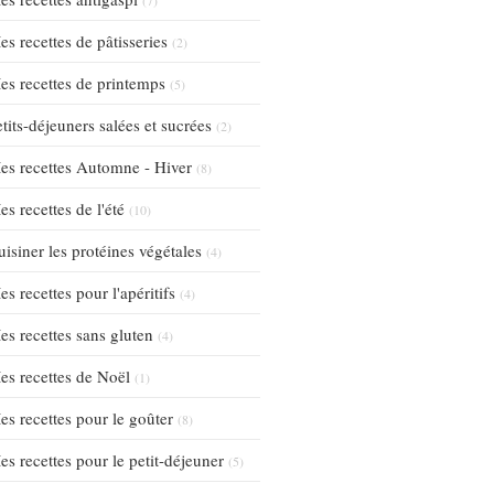
es recettes de pâtisseries
(2)
es recettes de printemps
(5)
tits-déjeuners salées et sucrées
(2)
es recettes Automne - Hiver
(8)
s recettes de l'été
(10)
uisiner les protéines végétales
(4)
s recettes pour l'apéritifs
(4)
es recettes sans gluten
(4)
es recettes de Noël
(1)
es recettes pour le goûter
(8)
es recettes pour le petit-déjeuner
(5)