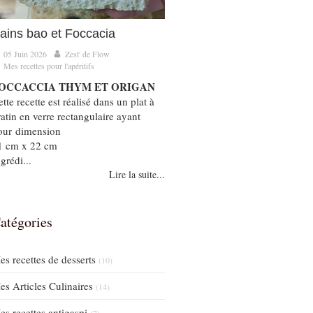
ains bao et Foccacia
05 Juin 2026
Zest' de Flow
Mes recettes pour l'apéritifs
OCCACCIA THYM ET ORIGAN
tte recette est réalisé dans un plat à
ratin en verre rectangulaire ayant
our dimension
1 cm x 22 cm
grédi...
Lire la suite...
atégories
es recettes de desserts
(10)
es Articles Culinaires
(14)
es recettes antigaspi
(7)