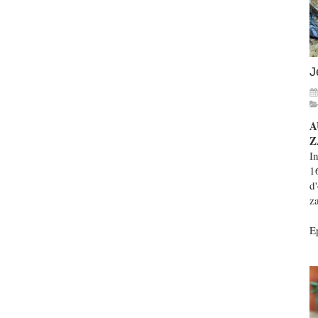
J
A
Z
In
1
d'
z
Ep