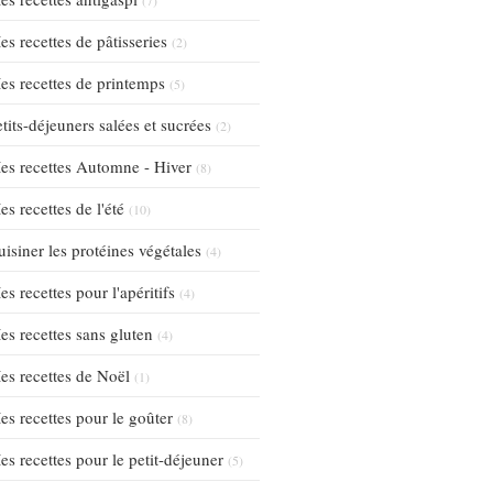
es recettes de pâtisseries
(2)
es recettes de printemps
(5)
tits-déjeuners salées et sucrées
(2)
es recettes Automne - Hiver
(8)
s recettes de l'été
(10)
uisiner les protéines végétales
(4)
s recettes pour l'apéritifs
(4)
es recettes sans gluten
(4)
es recettes de Noël
(1)
es recettes pour le goûter
(8)
es recettes pour le petit-déjeuner
(5)