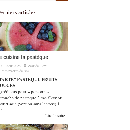
erniers articles
e cuisine la pastèque
01 Août 2026
Zest' de Flow
Mes recettes de l'été
TARTE" PASTÈQUE FRUITS
OUGES
ngrédients pour 4 personnes :
 tranche de pastèque 3 cas Skyr ou
aourt soja (version sans lactose) 1
c...
Lire la suite...