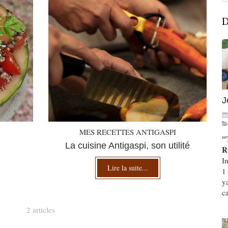
D
J
MES RECETTES ANTIGASPI
"
La cuisine Antigaspi, son utilité
R
I
Lire la suite...
1
y
ca
2 articles