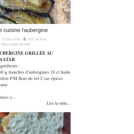
e cuisine l'aubergine
23 Juin 2026
Zest' de Flow
Mes recettes de l'été
UBERGINE GRILLÉE AU
AATAR
grédients :
60 g tranches d'aubergines 10 cl huile
olive P.M fleur de sel 2 cas épices
aatar
ices z...
Lire la suite...