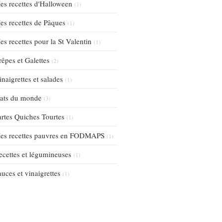
es recettes d'Halloween
(1)
es recettes de Pâques
(1)
es recettes pour la St Valentin
(1)
rêpes et Galettes
(2)
inaigrettes et salades
(1)
lats du monde
(3)
artes Quiches Tourtes
(1)
es recettes pauvres en FODMAPS
(1)
ecettes et légumineuses
(1)
auces et vinaigrettes
(1)