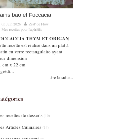
ains bao et Foccacia
05 Juin 2026
Zest' de Flow
Mes recettes pour l'apéritifs
OCCACCIA THYM ET ORIGAN
tte recette est réalisé dans un plat à
ratin en verre rectangulaire ayant
our dimension
1 cm x 22 cm
grédi...
Lire la suite...
atégories
es recettes de desserts
(10)
es Articles Culinaires
(14)
es recettes antigaspi
(7)