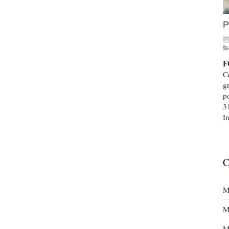
P
F
Ce
g
p
3
In
C
M
M
M