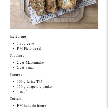
Ingrédients :
1
courgette
P.M
Fleur de sel
Topping :
2 cas
Mayonnaise
2 cas
zaatar
Panure :
100 g
farine T45
150 g
chapelure panko
1
oeuf
Cuisson :
P.M
huile de friture