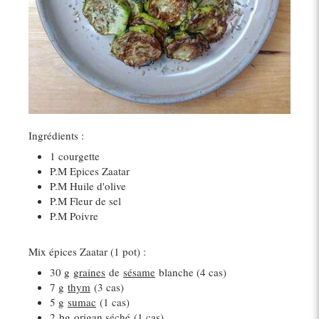
Ingrédients :
1 courgette
P.M Epices Zaatar
P.M Huile d'olive
P.M Fleur de sel
P.M Poivre
Mix épices Zaatar (1 pot) :
30 g
graines
de
sésame
blanche (4 cas)
7 g
thym
(3 cas)
5 g
sumac
(1 cas)
2
bg
origan séché
(1 cas)