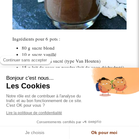
Ingrédients pour 6 pots :
80 g
sucre blond
10 g
sucre vanillé
20 g
cacao non sucré (type Van Houten)
15 g
lait de coco en poudre (lait de coco déshydraté)
30 g
fécule de maïs ou tapioca
25 cl
lait de coco en brique de 1 litre
25 cl
lait de soja
30 g
crème de coco
4
carrés de chocolat noir pâtissier concassés
Méthode :
Dans une casserole, mélanger les ingrédients secs :
les deux sucres, la fécule, le lait coco en poudre et
le cacao en poudre non sucré. Mélanger bien au