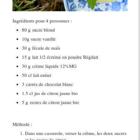
Ingrédients pour 4 personnes :
80 g
sucre blond
10g
sucre vanillé
30 g
fécule de maïs
15 g
lait 1/2 écrémé en poudre Régilait
30 g
crème liquide 12%MG
50 cl
lait entier
3
carrés de chocolat blanc
1.5 cl
jus de citron jaune bio
5 g
zestes de citron jaune bio
Méthode :
Dans une casserole, verser la crème, les deux sucres
et les zestes de citron.