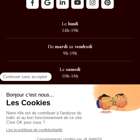
lundi
Le
14h-19h
mardi
vendredi
Du
au
9h-19h
samedi
Le
10h-16h
Google
101 avis
Contacter Zest' de Flow