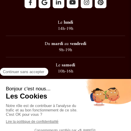
lundi
Le
14h-19h
mardi
vendredi
Du
au
9h-19h
samedi
Le
10h-16h
Google
101 avis
Contacter Zest' de Flow