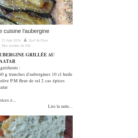
e cuisine l'aubergine
23 Juin 2026
Zest' de Flow
Mes recettes de l'été
UBERGINE GRILLÉE AU
AATAR
grédients :
60 g tranches d'aubergines 10 cl huile
olive P.M fleur de sel 2 cas épices
aatar
ices z...
Lire la suite...