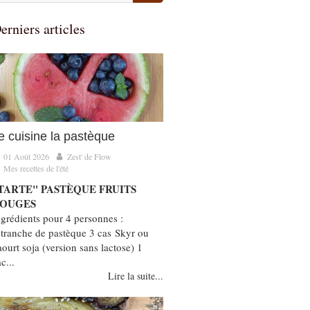
erniers articles
e cuisine la pastèque
01 Août 2026
Zest' de Flow
Mes recettes de l'été
TARTE" PASTÈQUE FRUITS
OUGES
ngrédients pour 4 personnes :
 tranche de pastèque 3 cas Skyr ou
aourt soja (version sans lactose) 1
c...
Lire la suite...