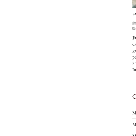
P
F
Ce
g
p
3
In
C
M
M
M