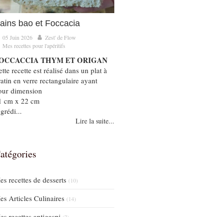
ains bao et Foccacia
05 Juin 2026
Zest' de Flow
Mes recettes pour l'apéritifs
OCCACCIA THYM ET ORIGAN
tte recette est réalisé dans un plat à
ratin en verre rectangulaire ayant
our dimension
1 cm x 22 cm
grédi...
Lire la suite...
atégories
es recettes de desserts
(10)
es Articles Culinaires
(14)
es recettes antigaspi
(7)