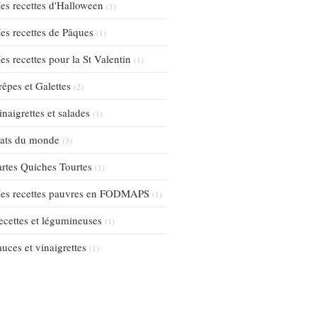
es recettes d'Halloween
(1)
es recettes de Pâques
(1)
es recettes pour la St Valentin
(1)
rêpes et Galettes
(2)
inaigrettes et salades
(1)
lats du monde
(3)
artes Quiches Tourtes
(1)
es recettes pauvres en FODMAPS
(1)
ecettes et légumineuses
(1)
auces et vinaigrettes
(1)