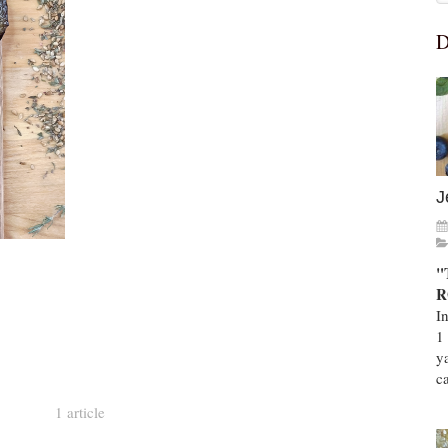
D
J
"
R
I
1
y
ca
1 article