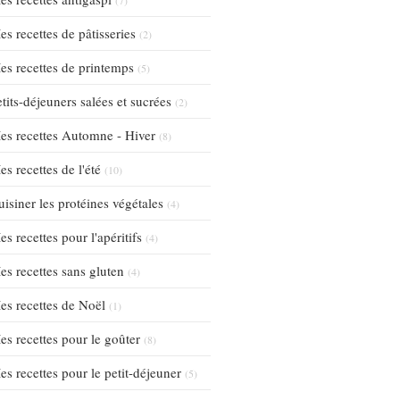
es recettes de pâtisseries
(2)
es recettes de printemps
(5)
tits-déjeuners salées et sucrées
(2)
es recettes Automne - Hiver
(8)
s recettes de l'été
(10)
uisiner les protéines végétales
(4)
s recettes pour l'apéritifs
(4)
es recettes sans gluten
(4)
es recettes de Noël
(1)
es recettes pour le goûter
(8)
es recettes pour le petit-déjeuner
(5)