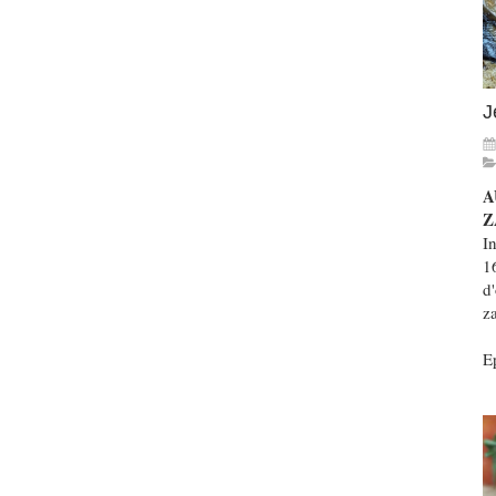
J
A
Z
In
1
d'
z
Ep