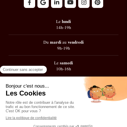
lundi
Le
14h-19h
mardi
vendredi
Du
au
9h-19h
samedi
Le
10h-16h
Google
101 avis
Contacter Zest' de Flow