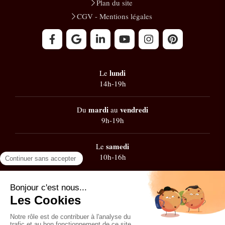
Plan du site
CGV - Mentions légales
lundi
Le
14h-19h
mardi
vendredi
Du
au
9h-19h
samedi
Le
10h-16h
Google
101 avis