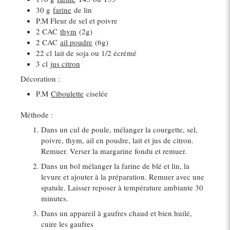
30 g
farine
de lin
P.M Fleur de sel et poivre
2 CAC
thym
(2g)
2 CAC
ail poudre
(6g)
22 cl
lait de soja ou 1/2 écrémé
3 cl
jus citron
Décoration :
P.M
Ciboulette
ciselée
Méthode :
Dans un cul de poule, mélanger la courgette, sel,
poivre, thym, ail en poudre, lait et jus de citron.
Remuer. Verser la margarine fondu et remuer.
Dans un bol mélanger la farine de blé et lin, la
levure et ajouter à la préparation. Remuer avec une
spatule. Laisser reposer à température ambiante 30
minutes.
Dans un appareil à gaufres chaud et bien huilé,
cuire les gaufres