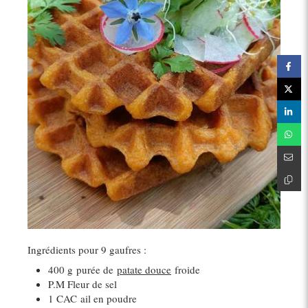
Ingrédients pour 9 gaufres :
400 g
purée de
patate douce
froide
P.M Fleur de sel
1 CAC
ail en poudre