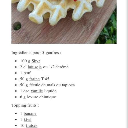
Ingrédients pour 5 gaufres :
100 g
Skyr
2 cl
lait soja
ou 1/2 écrémé
1
œuf
50 g
farine
T 45
50 g
fécule de maïs ou tapioca
1 cac
vanille
liquide
6 g
levure chimique
Topping fruits :
1
banane
1
kiwi
10
fraises