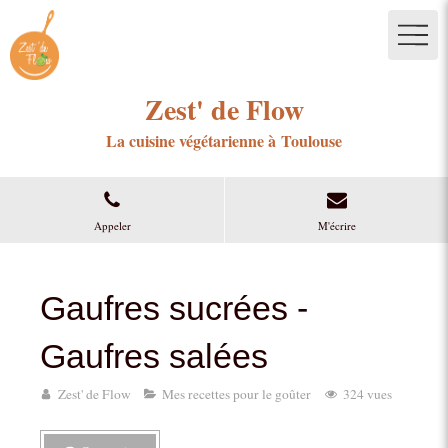
Zest' de Flow
La cuisine végétarienne à Toulouse
Appeler
M'écrire
Gaufres sucrées -
Gaufres salées
Zest' de Flow
Mes recettes pour le goûter
324 vues