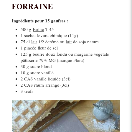
FORRAINE
Ingrédients pour 15 gaufres :
500 g
Farine
T 45
1 sachet
levure chimique (11g)
75 cl
lait
1/2 écrémé ou
lait
de soja nature
1 pincée
fleur de sel
125 g
beurre
doux fondu ou margarine végétale
pâtisserie 79% MG (marque Flora)
30 g
sucre blond
10 g
sucre vanillé
2 CAS
vanille
liquide (3cl)
2 CAS
rhum
arrangé (3cl)
3
œufs