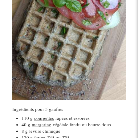
Ingrédients pour 5 gaufres :
110 g
courgettes
râpées et essorées
40 g
margarine
végétale fondu ou beurre doux
8 g
levure chimique
170 g
farine
T45 ou T55