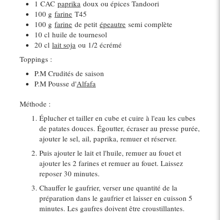
1 CAC
paprika
doux ou épices Tandoori
100 g
farine
T45
100 g
farine
de petit
épeautre
semi complète
10 cl
huile de tournesol
20 cl
lait soja
ou 1/2 écrémé
Toppings :
P.M Crudités de saison
P.M Pousse d'
Alfafa
Méthode :
Éplucher et tailler en cube et cuire à l'eau les cubes
de patates douces. Égoutter, écraser au presse purée,
ajouter le sel, ail, paprika, remuer et réserver.
Puis ajouter le lait et l'huile, remuer au fouet et
ajouter les 2 farines et remuer au fouet. Laissez
reposer 30 minutes.
Chauffer le gaufrier, verser une quantité de la
préparation dans le gaufrier et laisser en cuisson 5
minutes. Les gaufres doivent être croustillantes.