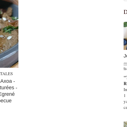
D
J
ÉTALES
"
 Axoa -
R
turées -
I
 Egrené
1
rbecue
y
ca