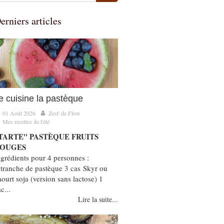
erniers articles
e cuisine la pastèque
01 Août 2026
Zest' de Flow
Mes recettes de l'été
TARTE" PASTÈQUE FRUITS
OUGES
ngrédients pour 4 personnes :
 tranche de pastèque 3 cas Skyr ou
aourt soja (version sans lactose) 1
c...
Lire la suite...