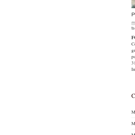
P
F
Ce
g
p
3
In
C
M
M
M