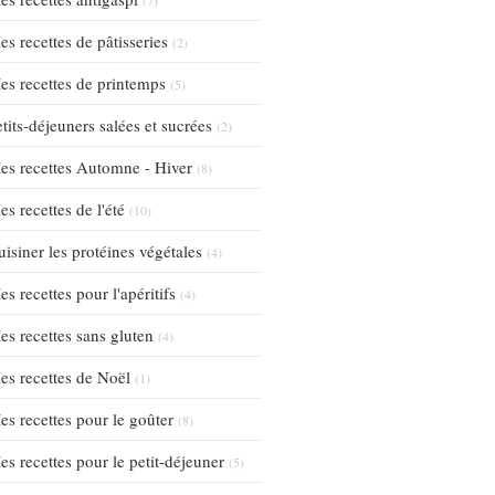
es recettes de pâtisseries
(2)
es recettes de printemps
(5)
tits-déjeuners salées et sucrées
(2)
es recettes Automne - Hiver
(8)
s recettes de l'été
(10)
uisiner les protéines végétales
(4)
s recettes pour l'apéritifs
(4)
es recettes sans gluten
(4)
es recettes de Noël
(1)
es recettes pour le goûter
(8)
es recettes pour le petit-déjeuner
(5)