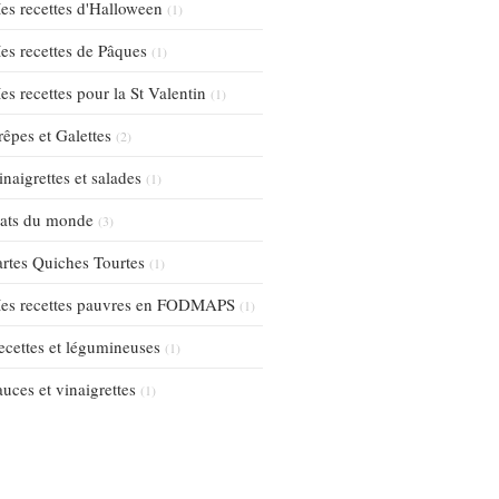
es recettes d'Halloween
(1)
es recettes de Pâques
(1)
es recettes pour la St Valentin
(1)
rêpes et Galettes
(2)
inaigrettes et salades
(1)
lats du monde
(3)
artes Quiches Tourtes
(1)
es recettes pauvres en FODMAPS
(1)
ecettes et légumineuses
(1)
auces et vinaigrettes
(1)