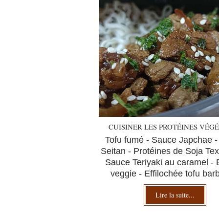
CUISINER LES PROTÉINES VÉG
Tofu fumé - Sauce Japchae -
Seitan - Protéines de Soja Tex
Sauce Teriyaki au caramel -
veggie - Effilochée tofu ba
Lire la suite...