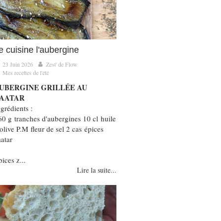
e cuisine l'aubergine
23 Juin 2026
Zest' de Flow
Mes recettes de l'été
UBERGINE GRILLÉE AU
AATAR
grédients :
60 g tranches d'aubergines 10 cl huile
olive P.M fleur de sel 2 cas épices
aatar
ices z...
Lire la suite...