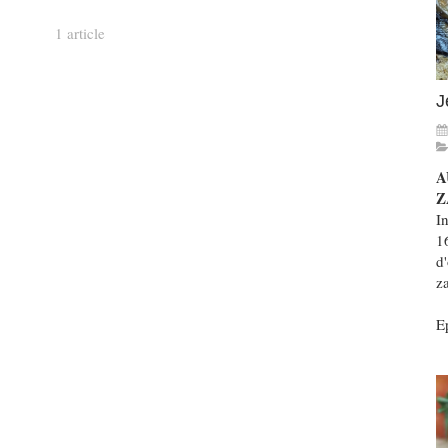
1 article
J
A
Z
In
1
d'
z
Ep