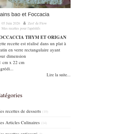
ains bao et Foccacia
05 Juin 2026
Zest' de Flow
Mes recettes pour l'apéritifs
OCCACCIA THYM ET ORIGAN
tte recette est réalisé dans un plat à
ratin en verre rectangulaire ayant
our dimension
1 cm x 22 cm
grédi...
Lire la suite...
atégories
es recettes de desserts
(10)
es Articles Culinaires
(14)
es recettes antigaspi
(7)