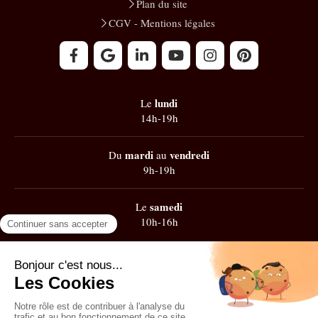
Plan du site
CGV - Mentions légales
lundi
Le
14h-19h
mardi
vendredi
Du
au
9h-19h
samedi
Le
10h-16h
Google
101 avis