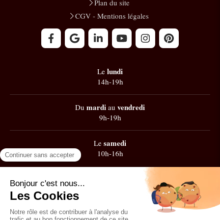
Plan du site
CGV - Mentions légales
lundi
Le
14h-19h
mardi
vendredi
Du
au
9h-19h
samedi
Le
10h-16h
Google
101 avis