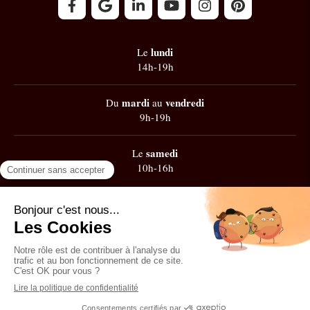
lundi
Le
14h-19h
mardi
vendredi
Du
au
9h-19h
samedi
Le
10h-16h
Google
101 avis
Contacter Zest' de Flow