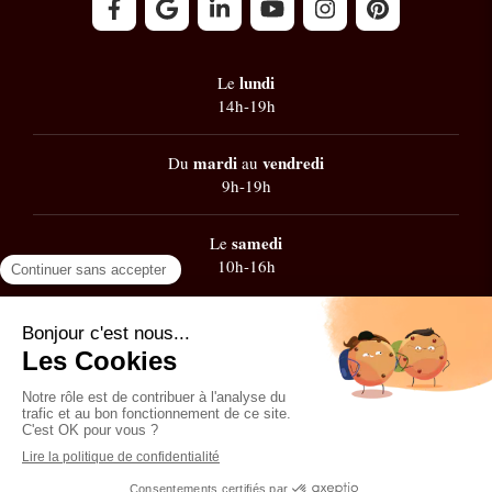
lundi
Le
14h-19h
mardi
vendredi
Du
au
9h-19h
samedi
Le
10h-16h
Google
101 avis
Contacter Zest' de Flow