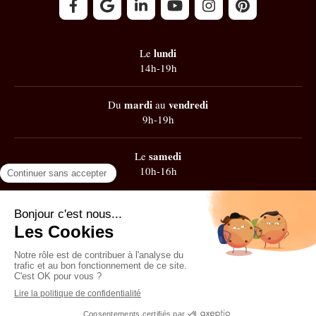
lundi
Le
14h-19h
mardi
vendredi
Du
au
9h-19h
samedi
Le
10h-16h
Google
101 avis
Contacter Zest' de Flow