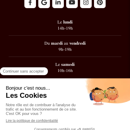
lundi
Le
14h-19h
mardi
vendredi
Du
au
9h-19h
samedi
Le
10h-16h
Google
101 avis
Contacter Zest' de Flow