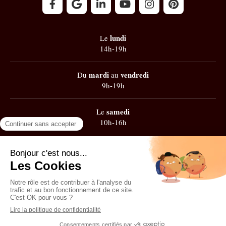
lundi
Le
14h-19h
mardi
vendredi
Du
au
9h-19h
samedi
Le
10h-16h
Google
101 avis
Contacter Zest' de Flow