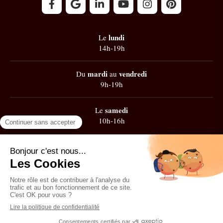
lundi
Le
14h-19h
mardi
vendredi
Du
au
9h-19h
samedi
Le
10h-16h
Google
101 avis
Contacter Zest' de Flow