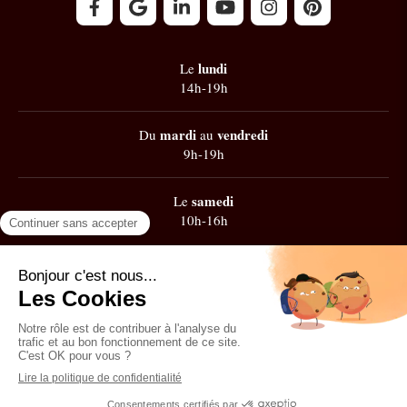
lundi
Le
14h-19h
mardi
vendredi
Du
au
9h-19h
samedi
Le
10h-16h
Google
101 avis
Contacter Zest' de Flow