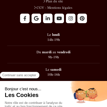
Plan du site
CGV - Mentions légales
lundi
Le
14h-19h
mardi
vendredi
Du
au
9h-19h
samedi
Le
10h-16h
Google
101 avis