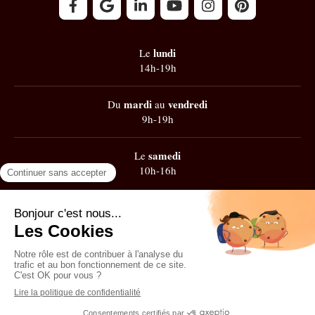
lundi
Le
14h-19h
mardi
vendredi
Du
au
9h-19h
samedi
Le
10h-16h
Google
101 avis
Contacter Zest' de Flow