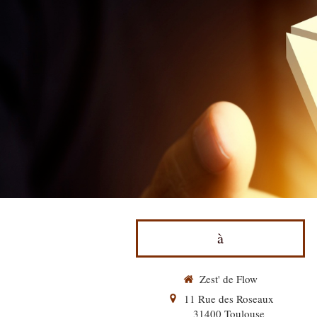
à
Zest' de Flow
11 Rue des Roseaux
31400
Toulouse