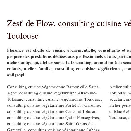
Zest' de Flow, consulting cuisine v
Toulouse
Florence est
cheffe de cuisine événementielle
, consultante et a
propose des prestations dédiées aux professionnels
et aux particu
atelier antigaspi, atelier sur le batchcooking, animation à la sens
enfants, atelier famille, consulting en cuisine végétarienne, co
antigaspi.
Consulting cuisine végétarienne Ramonville-Saint-
Atelier cul
Agne
,
consulting cuisine végétarienne Auzeville-
Toulouse
,
v
Tolosane
,
consulting cuisine végétarienne Toulouse
,
végétarienn
consulting cuisine végétarienne Portet-sur-Garonne
,
atelier pér
consulting cuisine végétarienne Castanet-Tolosan
,
cuisine évè
consulting cuisine végétarienne Quint-Fonsegrives
,
Toulouse
,
a
consulting cuisine végétarienne Saint-Orens-de-
Gameville
,
consulting cuisine végétarienne Labège