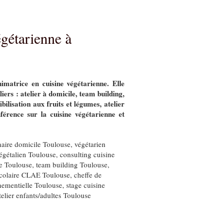
égétarienne à
nimatrice en cuisine végétarienne. Elle
liers : atelier à domicile, team building,
ibilisation aux fruits et légumes, atelier
nférence sur la cuisine végétarienne et
inaire domicile Toulouse
,
végétarien
égétalien Toulouse
,
consulting cuisine
e Toulouse
,
team building Toulouse
,
iscolaire CLAE Toulouse
,
cheffe de
nementielle Toulouse
,
stage cuisine
telier enfants/adultes Toulouse