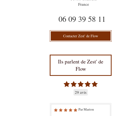
France
06 09 39 58 11
Contacter Zest' de Flow
Ils parlent de Zest' de
Flow
29 avis
Par Marion