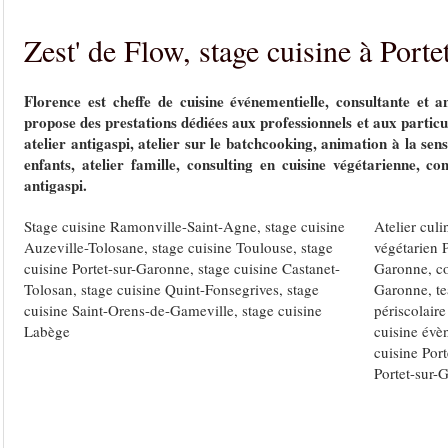
Zest' de Flow, stage cuisine à Port
Florence est
cheffe de cuisine événementielle
, consultante et a
propose des prestations dédiées aux professionnels
et aux particu
atelier antigaspi, atelier sur le batchcooking, animation à la sens
enfants, atelier famille, consulting en cuisine végétarienne, co
antigaspi.
Stage cuisine Ramonville-Saint-Agne
,
stage cuisine
Atelier cul
Auzeville-Tolosane
,
stage cuisine Toulouse
,
stage
végétarien 
cuisine Portet-sur-Garonne
,
stage cuisine Castanet-
Garonne
,
c
Tolosan
,
stage cuisine Quint-Fonsegrives
,
stage
Garonne
,
t
cuisine Saint-Orens-de-Gameville
,
stage cuisine
périscolair
Labège
cuisine évè
cuisine Por
Portet-sur-