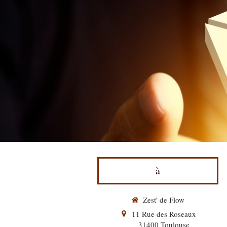
à
Zest' de Flow
11 Rue des Roseaux
31400
Toulouse