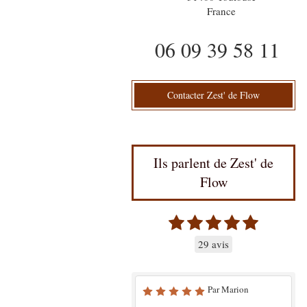
France
06 09 39 58 11
Contacter Zest' de Flow
Ils parlent de Zest' de
Flow
29 avis
Par Marion