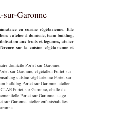
et-sur-Garonne
nimatrice en cuisine végétarienne. Elle
liers : atelier à domicile, team building,
ibilisation aux fruits et légumes, atelier
nférence sur la cuisine végétarienne et
inaire domicile Portet-sur-Garonne
,
Portet-sur-Garonne
,
végétalien Portet-sur-
onsulting cuisine végétarienne Portet-sur-
eam building Portet-sur-Garonne
,
atelier
e CLAE Portet-sur-Garonne
,
cheffe de
nementielle Portet-sur-Garonne
,
stage
tet-sur-Garonne
,
atelier enfants/adultes
Garonne