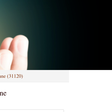
nne (31120)
ine